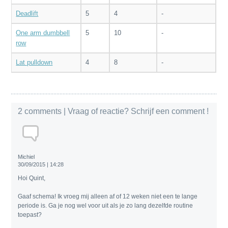
Deadlift
5
4
-
One arm dumbbell
5
10
-
row
Lat pulldown
4
8
-
2 comments
| Vraag of reactie? Schrijf een comment !
Michiel
30/09/2015 | 14:28
Hoi Quint,
Gaaf schema! Ik vroeg mij alleen af of 12 weken niet een te lange
periode is. Ga je nog wel voor uit als je zo lang dezelfde routine
toepast?