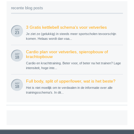
recente blog posts
3 Gratis kettlebell schema's voor vetverlies
apr
23
Je ziet ze (gelukkig) in steeds meer sportscholen tevoorschijn
komen. Helaas wordt dan vaa...
Cardio plan voor vetverlies, spieropbouw of
apr
krachtopbouw
18
Cardio en krachttraining. Beter voor, of beter na het trainen? Lage
intensiteit, hoge inte...
Full body, split of upper/lower, wat is het beste?
apr
18
Het is niet moeilijk om te verdwalen in de informatie over alle
trainingsschema’s. In dit...