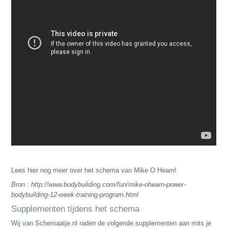
Lees hier nog meer over het schema van Mike O Hearn!
Bron : http://www.bodybuilding.com/fun/mike-ohearn-power-
bodybuilding-12-week-training-program.html
Supplementen tijdens het schema
Wij van Schemaatje.nl raden de volgende supplementen aan mits je