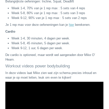
Belangrijkste oefeningen: Incline, Squat, Deadlift
Week 1-4, 70% van je 1 rep max : 5 sets van 4 reps
Week 5-8, 80% van je 1 rep max : 5 sets van 3 reps
Week 9-12, 90% van je 1 rep max : 5 sets van 2 reps
Je 1 rep max voor deze oefeneningen kan je
hier
berekenen.
Cardio
Week 1-4, 30 minuten, 4 dagen per week.
Week 5-8, 45
minuten
, 5 dagen per week.
Week 9-12, 1 uur, 6 dagen per week.
De cardio is optioneel, maar wordt wel aangeraden door Mike O'
Hearn.
Workout videos power bodybuilding
In deze videos laat Mike zien wat zijn schema precies inhoud en
waar je op moet letten, leuk om even te kijken!