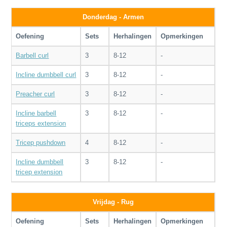
Donderdag - Armen
Oefening
Sets
Herhalingen
Opmerkingen
Barbell curl
3
8-12
-
Incline dumbbell curl
3
8-12
-
Preacher curl
3
8-12
-
Incline barbell
3
8-12
-
triceps extension
Tricep pushdown
4
8-12
-
Incline dumbbell
3
8-12
-
tricep extension
Vrijdag - Rug
Oefening
Sets
Herhalingen
Opmerkingen