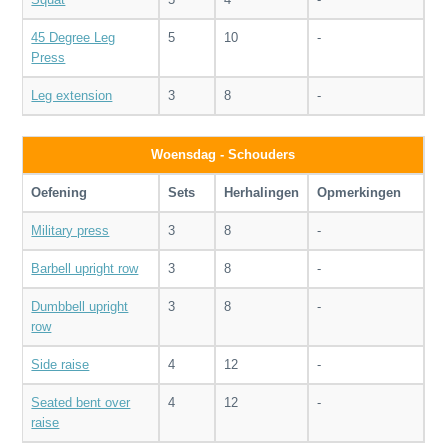
45 Degree Leg
5
10
-
Press
Leg extension
3
8
-
Woensdag - Schouders
Oefening
Sets
Herhalingen
Opmerkingen
Military press
3
8
-
Barbell upright row
3
8
-
Dumbbell upright
3
8
-
row
Side raise
4
12
-
Seated bent over
4
12
-
raise