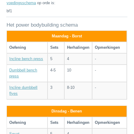
voedingsschema
op orde is:
bf1
Het power bodybuilding schema
Maandag - Borst
Oefening
Sets
Herhalingen
Opmerkingen
Incline bench press
5
4
-
Dumbbell bench
4-5
10
-
press
Incline dumbbell
3
8-10
-
flyes
Dinsdag - Benen
Oefening
Sets
Herhalingen
Opmerkingen
Squat
5
4
-