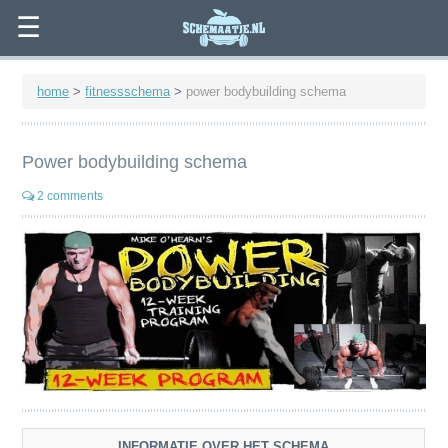
☰
home
>
fitnessschema
>
power bodybuilding schema
Power bodybuilding schema
2 comments
INFORMATIE OVER HET SCHEMA