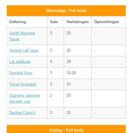
Woensdag - Full body
Oefening
Sets
Herhalingen
Opmerkingen
Smith Machine
3
20
-
Squat
Seated calf raise
2
25
-
Lat pulldown
3
20
-
Dumbell flyes
3
15-20
-
Tricep kickback
3
15
-
Standing alternate
2
20
-
dumbell curl
Decline Crunch
3
25
-
Vrijdag - Full body