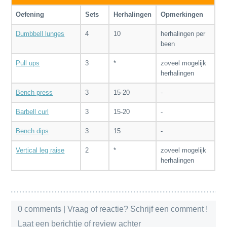
Oefening
Sets
Herhalingen
Opmerkingen
Dumbbell lunges
4
10
herhalingen per
been
Pull ups
3
*
zoveel mogelijk
herhalingen
Bench press
3
15-20
-
Barbell curl
3
15-20
-
Bench dips
3
15
-
Vertical leg raise
2
*
zoveel mogelijk
herhalingen
0 comments
| Vraag of reactie? Schrijf een comment !
Laat een berichtje of review achter