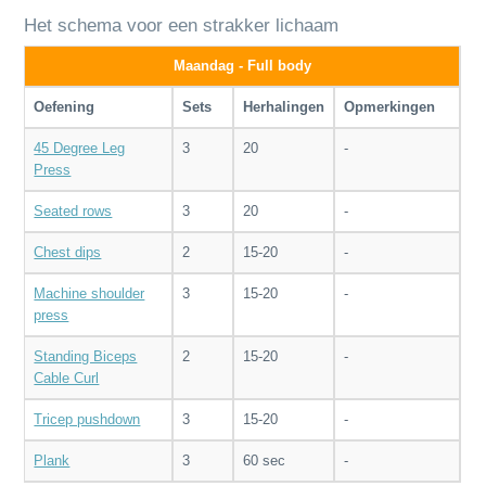
Het schema voor een strakker lichaam
Maandag - Full body
Oefening
Sets
Herhalingen
Opmerkingen
45 Degree Leg
3
20
-
Press
Seated rows
3
20
-
Chest dips
2
15-20
-
Machine shoulder
3
15-20
-
press
Standing Biceps
2
15-20
-
Cable Curl
Tricep pushdown
3
15-20
-
Plank
3
60 sec
-