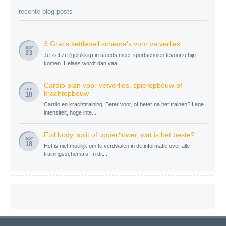
recente blog posts
3 Gratis kettlebell schema's voor vetverlies
apr
23
Je ziet ze (gelukkig) in steeds meer sportscholen tevoorschijn
komen. Helaas wordt dan vaa...
Cardio plan voor vetverlies, spieropbouw of
apr
krachtopbouw
18
Cardio en krachttraining. Beter voor, of beter na het trainen? Lage
intensiteit, hoge inte...
Full body, split of upper/lower, wat is het beste?
apr
18
Het is niet moeilijk om te verdwalen in de informatie over alle
trainingsschema’s. In dit...