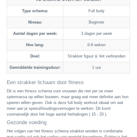
Type schema:
Full body
Niveau:
Beginner
Aantal dagen per week:
3 dagen per week
Hoe lang:
6-8 weken
Doel:
Strakker figuur & Vet verbranden
Gemiddelde trainingsduur:
1 uur
Een strakker lichaam door fitness
Dit is een fitness schema voor vrouwen die niet per se meer
spiermassa op willen bouwen, maar graag wat meer definitie aan hun
spieren willen geven. Ook is deze full body workout ideaal om wat
meer aan je spieruithoudingsvermogen te werken. Dit komt
voornamelijk door het hoge aantal herhalingen ( 15 - 20 ).
Gezonde voeding
Het volgen van het fitness schema strakker worden in combinatie
met cardio zal ook het verlies van gewicht bevorderen. Echter is het