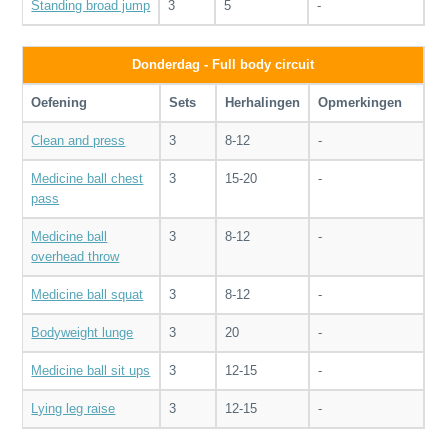
Standing broad jump
3
5
-
Donderdag - Full body circuit
Oefening
Sets
Herhalingen
Opmerkingen
Clean and press
3
8-12
-
Medicine ball chest
3
15-20
-
pass
Medicine ball
3
8-12
-
overhead throw
Medicine ball squat
3
8-12
-
Bodyweight lunge
3
20
-
Medicine ball sit ups
3
12-15
-
Lying leg raise
3
12-15
-