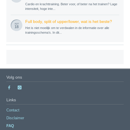
Cardio en krachttraining. Beter voor, of beter na het trainen? Lage
intensiteit, hoge inte...
Full body, split of upper/lower, wat is het beste?
apr
18
Het is niet moeilijk om te verdwalen in de informatie over alle
trainingsschema’s. In dit...
Volg ons
Links
Contact
Disclaimer
FAQ