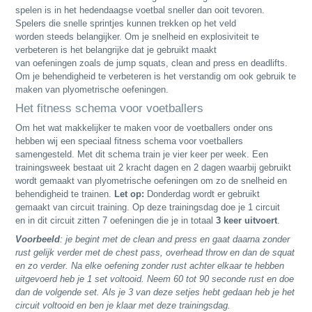
spelen is in het hedendaagse voetbal sneller dan ooit tevoren.
Spelers die snelle sprintjes kunnen trekken op het veld
worden steeds belangijker. Om je snelheid en explosiviteit te
verbeteren is het belangrijke dat je gebruikt maakt
van oefeningen zoals de jump squats, clean and press en deadlifts.
Om je behendigheid te verbeteren is het verstandig om ook gebruik te
maken van plyometrische oefeningen.
Het fitness schema voor voetballers
Om het wat makkelijker te maken voor de voetballers onder ons
hebben wij een speciaal fitness schema voor voetballers
samengesteld. Met dit schema train je vier keer per week. Een
trainingsweek bestaat uit 2 kracht dagen en 2 dagen waarbij gebruikt
wordt gemaakt van plyometrische oefeningen om zo de snelheid en
behendigheid te trainen.
Let op:
Donderdag wordt er gebruikt
gemaakt van circuit training. Op deze trainingsdag doe je 1 circuit
en in dit circuit zitten 7 oefeningen die je in totaal
3 keer uitvoert
.
Voorbeeld
: je begint met de clean and press en gaat daarna zonder
rust gelijk verder met de chest pass, overhead throw en dan de squat
en zo verder. Na elke oefening zonder rust achter elkaar te hebben
uitgevoerd heb je 1 set voltooid. Neem 60 tot 90 seconde rust en doe
dan de volgende set. Als je 3 van deze setjes hebt gedaan heb je het
circuit voltooid en ben je klaar met deze trainingsdag.