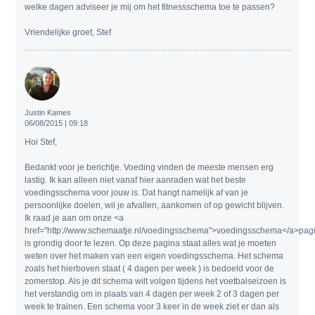
welke dagen adviseer je mij om het fitnessschema toe te passen?
Vriendelijke groet, Stef
Justin Kames
06/08/2015 | 09:18
Hoi Stef,
Bedankt voor je berichtje. Voeding vinden de meeste mensen erg
lastig. Ik kan alleen niet vanaf hier aanraden wat het beste
voedingsschema voor jouw is. Dat hangt namelijk af van je
persoonlijke doelen, wil je afvallen, aankomen of op gewicht blijven.
Ik raad je aan om onze <a
href="http://www.schemaatje.nl/voedingsschema">voedingsschema</a>pag
is grondig door te lezen. Op deze pagina staat alles wat je moeten
weten over het maken van een eigen voedingsschema. Het schema
zoals het hierboven staat ( 4 dagen per week ) is bedoeld voor de
zomerstop. Als je dit schema wilt volgen tijdens het voetbalseizoen is
het verstandig om in plaats van 4 dagen per week 2 of 3 dagen per
week te trainen. Een schema voor 3 keer in de week ziet er dan als