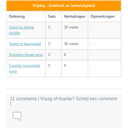
Vrijdag - Snelheid en behendigheid
Oefening
Sets
Herhalingen
Opmerkingen
Sprint to lateral
3
30 meter
-
shuffle
Sprint to backpedal
3
30 meter
-
Standing broad jump
3
6
-
Counter movement
3
8
-
jump
11 comments
| Vraag of reactie? Schrijf een comment
!