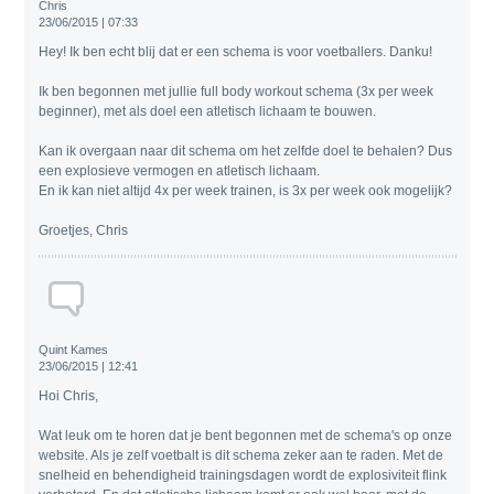
Chris
23/06/2015 | 07:33
Hey! Ik ben echt blij dat er een schema is voor voetballers. Danku!
Ik ben begonnen met jullie full body workout schema (3x per week
beginner), met als doel een atletisch lichaam te bouwen.
Kan ik overgaan naar dit schema om het zelfde doel te behalen? Dus
een explosieve vermogen en atletisch lichaam.
En ik kan niet altijd 4x per week trainen, is 3x per week ook mogelijk?
Groetjes, Chris
Quint Kames
23/06/2015 | 12:41
Hoi Chris,
Wat leuk om te horen dat je bent begonnen met de schema's op onze
website. Als je zelf voetbalt is dit schema zeker aan te raden. Met de
snelheid en behendigheid trainingsdagen wordt de explosiviteit flink