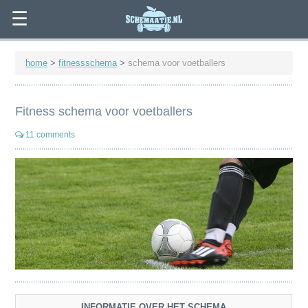
☰
home
>
fitnessschema
>
schema voor voetballers
Fitness schema voor voetballers
11 comments
INFORMATIE OVER HET SCHEMA