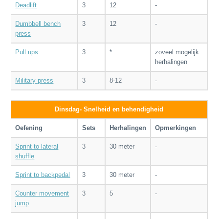
Deadlift
3
12
-
Dumbbell bench
3
12
-
press
Pull ups
3
*
zoveel mogelijk
herhalingen
Military press
3
8-12
-
Dinsdag- Snelheid en behendigheid
Oefening
Sets
Herhalingen
Opmerkingen
Sprint to lateral
3
30 meter
-
shuffle
Sprint to backpedal
3
30 meter
-
Counter movement
3
5
-
jump