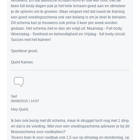
verbeterd. En dat atletische lichaam komt er ook wel hoor, met de
twee full body dagen pak je het hele lichaam goed aan en stimuleer
je de spieren om te groeien. Maar vergeet niet dat naast de training
een goed voedingsschema ook van belang is om je doel te behalen.
Dit schema kan je trouwens ook prima 3 keer per week worden
gedaan. Het schema ziet er dan als volgt uit: Maandag - Full body,
Woensdag - Snelheid en behendigheid en Vrijdag - full body circuit.
Succes met het trainen!
Sportieve groet,
Quint Kames
Stef
05/08/2015 | 14:57
Hey Quint,
Ik ben ook bezig met dit schema, maar ik struggel toch nog met 1 ding
en dat is de voeding. Wat voor een voedingsschema adviseer je bij dit
fitnessschema voor voetballers?
Tevens train ik voor voetbak ook 1,5 uur op dinsdag en donderdag, op