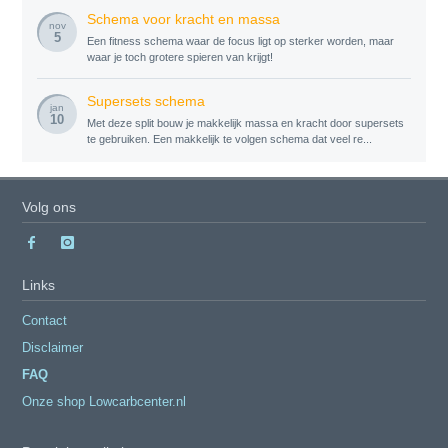
Schema voor kracht en massa
nov
5
Een fitness schema waar de focus ligt op sterker worden, maar
waar je toch grotere spieren van krijgt!
Supersets schema
jan
10
Met deze split bouw je makkelijk massa en kracht door supersets
te gebruiken. Een makkelijk te volgen schema dat veel re...
Volg ons
Links
Contact
Disclaimer
FAQ
Onze shop Lowcarbcenter.nl