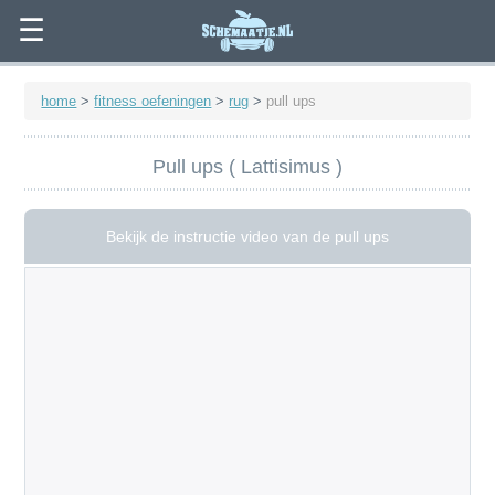
☰
home
>
fitness oefeningen
>
rug
>
pull ups
Pull ups ( Lattisimus )
Bekijk de instructie video van de pull ups