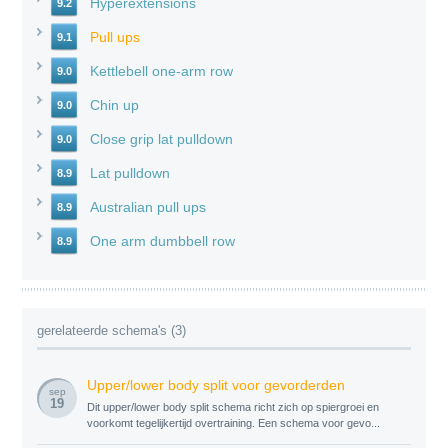
Hyperextensions
9.2
Pull ups
9.1
Kettlebell one-arm row
9.0
Chin up
9.0
Close grip lat pulldown
9.0
Lat pulldown
8.9
Australian pull ups
8.9
One arm dumbbell row
8.9
gerelateerde schema's (3)
Upper/lower body split voor gevorderden
sep
19
Dit upper/lower body split schema richt zich op spiergroei en
voorkomt tegelijkertijd overtraining. Een schema voor gevo...