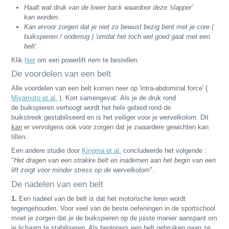
Haalt wat druk van de lower back waardoor deze 'slapper'
kan worden.
Kan ervoor zorgen dat je niet zo bewust bezig bent met je core (
buikspieren / onderrug ) 'omdat het toch wel goed gaat met een
belt'.
Klik
hier
om een powerlift riem te bestellen.
De voordelen van een belt
Alle voordelen van een belt komen neer op 'intra-abdominal force' (
Miyamoto et al.
). Kort samengevat: Als je de druk rond
de buikspieren verhoogt wordt het hele gebied rond de
buikstreek gestabiliseerd en is het veiliger voor je wervelkolom. Dit
kan
er vervolgens ook voor zorgen dat je zwaardere gewichten kan
tillen.
Een andere studie door
Kingma et al.
concludeerde het volgende :
"
Het dragen van een strakke belt en inademen aan het begin van een
lift zorgt voor minder stress op de wervelkolom
".
De nadelen van een belt
1.
Een nadeel van de belt is dat het motorische leren wordt
tegengehouden. Voor veel van de beste oefeningen in de sportschool
moet je zorgen dat je de buikspieren op de juiste manier aanspant om
je lichaam te stabiliseren. Als beginners een belt gebruiken gaan ze