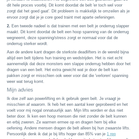
dit hele proces voorbij. Dit komt doordat de belt 'er toch wel voor
zorgt dat het goed gaat'. D
it probleem is makkelijk te omzeilen als je
ervoor zorgt dat je je core goed traint met aparte oefeningen.
2.
Een tweede nadeel is dat trainen met een belt je onderrug slapper
maakt. Dit komt doordat de belt een hoop spanning van de onderrug
wegneemt, deze spanning/stress zorgt er normaal voor dat de
onderrug sterker wordt.
Aan de andere kant dragen de sterkste deadlifters in de wereld bijna
altijd een belt tijdens hun training en wedstrijden. Het is niet echt
aannemelijk dat deze monsters een slappe onderrug hebben door het
dragen van een belt. Het extra gewicht wat je door de belt kan
pakken zorgt er misschien ook weer voor dat die 'verloren' spanning
weer wat terug komt.
Mijn advies
Ik doe zelf aan powerlifting en ik gebruik geen belt. Je vraagt je
misschien af waarom. Ik heb het een aantal keer geprobeerd en het
voelt voor mij nogal onnatuurlijk aan. Mijn lifts worden er dus niet
beter door. Ik ken een hoop mensen die niet zonder de belt kunnen
en erbij zweren. Ze warmen ermee op en dragen hem bij elke
oefening. Andere mensen dragen de belt alleen bij hun zwaarste lifts.
Persoonlijk denk ik dat je bij lifts hoger dan 85% van je
1 rep