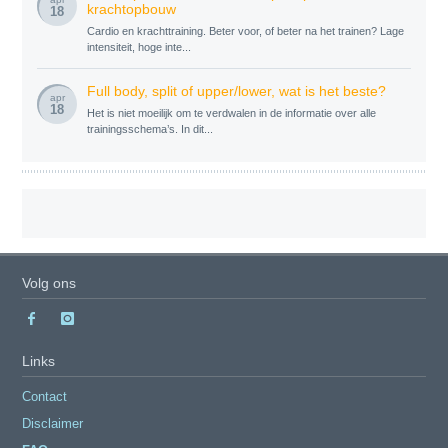
krachtopbouw
18
Cardio en krachttraining. Beter voor, of beter na het trainen? Lage
intensiteit, hoge inte...
Full body, split of upper/lower, wat is het beste?
apr
18
Het is niet moeilijk om te verdwalen in de informatie over alle
trainingsschema’s. In dit...
Volg ons
Links
Contact
Disclaimer