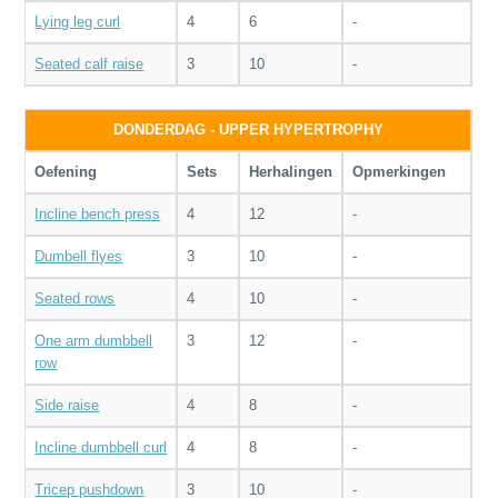
Lying leg curl
4
6
-
Seated calf raise
3
10
-
DONDERDAG - UPPER HYPERTROPHY
Oefening
Sets
Herhalingen
Opmerkingen
Incline bench press
4
12
-
Dumbell flyes
3
10
-
Seated rows
4
10
-
One arm dumbbell
3
12
-
row
Side raise
4
8
-
Incline dumbbell curl
4
8
-
Tricep pushdown
3
10
-