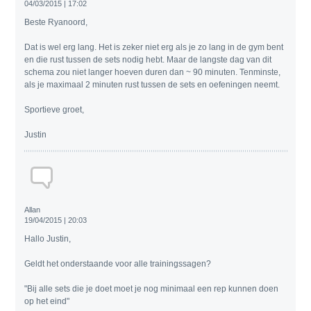
04/03/2015 | 17:02
Beste Ryanoord,
Dat is wel erg lang. Het is zeker niet erg als je zo lang in de gym bent
en die rust tussen de sets nodig hebt. Maar de langste dag van dit
schema zou niet langer hoeven duren dan ~ 90 minuten. Tenminste,
als je maximaal 2 minuten rust tussen de sets en oefeningen neemt.
Sportieve groet,
Justin
Allan
19/04/2015 | 20:03
Hallo Justin,
Geldt het onderstaande voor alle trainingssagen?
"Bij alle sets die je doet moet je nog minimaal een rep kunnen doen
op het eind"