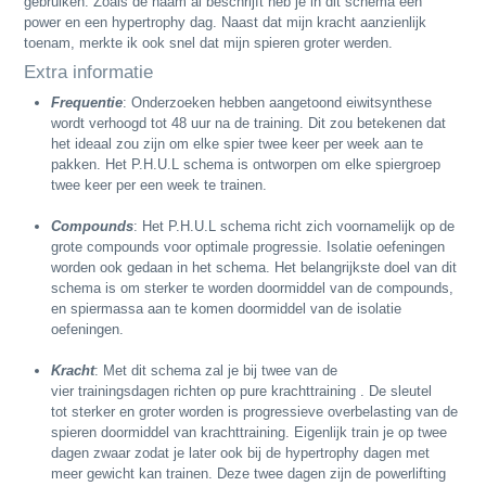
gebruiken. Zoals de naam al beschrijft heb je in dit schema een
power en een hypertrophy dag. Naast dat mijn kracht aanzienlijk
toenam, merkte ik ook snel dat mijn spieren groter werden.
Extra informatie
Frequentie
: Onderzoeken hebben aangetoond eiwitsynthese
wordt verhoogd tot 48 uur na de training. Dit zou betekenen dat
het ideaal zou zijn om elke spier twee keer per week aan te
pakken. Het P.H.U.L schema is ontworpen om elke spiergroep
twee keer per een week te trainen.
Compounds
: Het P.H.U.L schema richt zich voornamelijk op de
grote compounds voor optimale progressie. Isolatie oefeningen
worden ook gedaan in het schema. Het belangrijkste doel van dit
schema is om sterker te worden doormiddel van de compounds,
en spiermassa aan te komen doormiddel van de isolatie
oefeningen.
Kracht
: Met dit schema zal je bij twee van de
vier trainingsdagen richten op pure krachttraining . De sleutel
tot sterker en groter worden is progressieve overbelasting van de
spieren doormiddel van krachttraining. Eigenlijk train je op twee
dagen zwaar zodat je later ook bij de hypertrophy dagen met
meer gewicht kan trainen. Deze twee dagen zijn de powerlifting