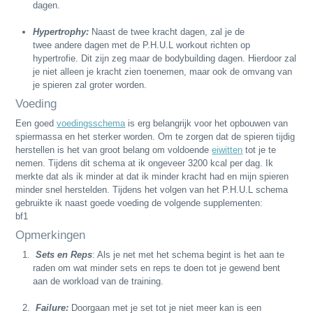
dagen.
Hypertrophy:
Naast de twee kracht dagen, zal je de
twee andere dagen met de P.H.U.L workout richten op
hypertrofie. Dit zijn zeg maar de bodybuilding dagen. Hierdoor zal
je niet alleen je kracht zien toenemen, maar ook de omvang van
je spieren zal groter worden.
Voeding
Een goed
voedingsschema
is erg belangrijk voor het opbouwen van
spiermassa en het sterker worden. Om te zorgen dat de spieren tijdig
herstellen is het van groot belang om voldoende
eiwitten
tot je te
nemen. Tijdens dit schema at ik ongeveer 3200 kcal per dag. Ik
merkte dat als ik minder at dat ik minder kracht had en mijn spieren
minder snel herstelden. Tijdens het volgen van het P.H.U.L schema
gebruikte ik naast goede voeding de volgende supplementen:
bf1
Opmerkingen
Sets en Reps
: Als je net met het schema begint is het aan te
raden om wat minder sets en reps te doen tot je gewend bent
aan de workload van de training.
Failure:
Doorgaan met je set tot je niet meer kan is een