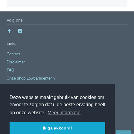
Volg ons
Links
Contact
Disclaimer
FAQ
Onze shop Lowcarbcenter.nl
Populaire artikelen
Deze website maakt gebruik van cookies om
Alles over het voedingsschema
ervoor te zorgen dat u de beste ervaring heeft
Wat is creatine en wat doet het
op onze website.
Meer informatie
Macronutriënten en afvallen
Ik ga akkoord!