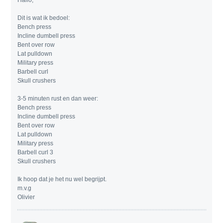
Dit is wat ik bedoel:
Bench press
Incline dumbell press
Bent over row
Lat pulldown
Military press
Barbell curl
Skull crushers
3-5 minuten rust en dan weer:
Bench press
Incline dumbell press
Bent over row
Lat pulldown
Military press
Barbell curl 3
Skull crushers
Ik hoop dat je het nu wel begrijpt.
m.v.g
Olivier