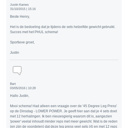
Justin Kames
31/10/2015 | 15:16
Beste Henry,
Het is de bedoeling dat je tijdens de sets hetzelfde gewicht gebruikt.
Succes met het PHUL schema!
Sportieve groet,
Justin
Bart
03/05/2016 | 10:28
Hallo Justin,
Mooi schema! Had alleen een vraagje over de '45 Degree Leg Press'
op de Dinsdag - LOWER POWER. Je geeft hier aan dat je 4 sets doet
met 12 herhalingen. Ik ben nieuwsgierig waarom dit is, aangezien
'power' veelal inhoudt minder reps met meer gewicht. Wat is de reden
(en zijn de voordelen) dat deze leg press veel sets (4) en met 12 reps