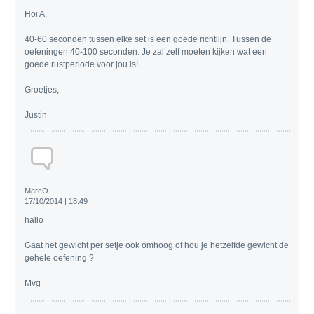
Hoi A,
40-60 seconden tussen elke set is een goede richtlijn. Tussen de
oefeningen 40-100 seconden. Je zal zelf moeten kijken wat een
goede rustperiode voor jou is!
Groetjes,
Justin
MarcO
17/10/2014 | 18:49
hallo
Gaat het gewicht per setje ook omhoog of hou je hetzelfde gewicht de
gehele oefening ?
Mvg