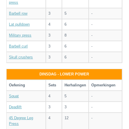
press
Barbell row
3
5
-
Lat pulldown
4
6
-
Military press
3
8
-
Barbell curl
3
6
-
Skull crushers
3
6
-
DINSDAG - LOWER POWER
Oefening
Sets
Herhalingen
Opmerkingen
Squat
4
5
-
Deadlift
3
3
-
45 Degree Leg
4
12
-
Press