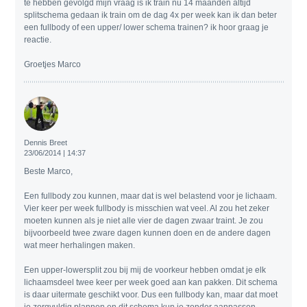
te hebben gevolgd mijn vraag is ik train nu 14 maanden altijd
splitschema gedaan ik train om de dag 4x per week kan ik dan beter
een fullbody of een upper/ lower schema trainen? ik hoor graag je
reactie.
Groetjes Marco
Dennis Breet
23/06/2014 | 14:37
Beste Marco,
Een fullbody zou kunnen, maar dat is wel belastend voor je lichaam.
Vier keer per week fullbody is misschien wat veel. Al zou het zeker
moeten kunnen als je niet alle vier de dagen zwaar traint. Je zou
bijvoorbeeld twee zware dagen kunnen doen en de andere dagen
wat meer herhalingen maken.
Een upper-lowersplit zou bij mij de voorkeur hebben omdat je elk
lichaamsdeel twee keer per week goed aan kan pakken. Dit schema
is daar uitermate geschikt voor. Dus een fullbody kan, maar dat moet
je zorgvuldig plannen en dit schema kun je zonder aanpassen