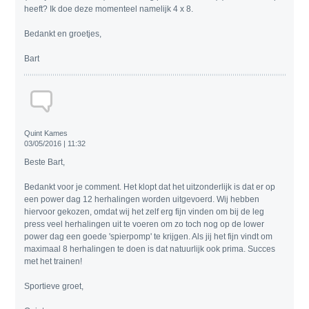
heeft? Ik doe deze momenteel namelijk 4 x 8.
Bedankt en groetjes,
Bart
Quint Kames
03/05/2016 | 11:32
Beste Bart,
Bedankt voor je comment. Het klopt dat het uitzonderlijk is dat er op
een power dag 12 herhalingen worden uitgevoerd. Wij hebben
hiervoor gekozen, omdat wij het zelf erg fijn vinden om bij de leg
press veel herhalingen uit te voeren om zo toch nog op de lower
power dag een goede 'spierpomp' te krijgen. Als jij het fijn vindt om
maximaal 8 herhalingen te doen is dat natuurlijk ook prima. Succes
met het trainen!
Sportieve groet,