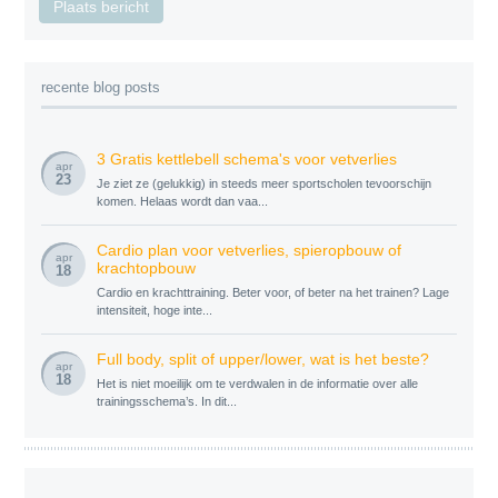
recente blog posts
3 Gratis kettlebell schema's voor vetverlies
apr
23
Je ziet ze (gelukkig) in steeds meer sportscholen tevoorschijn
komen. Helaas wordt dan vaa...
Cardio plan voor vetverlies, spieropbouw of
apr
krachtopbouw
18
Cardio en krachttraining. Beter voor, of beter na het trainen? Lage
intensiteit, hoge inte...
Full body, split of upper/lower, wat is het beste?
apr
18
Het is niet moeilijk om te verdwalen in de informatie over alle
trainingsschema’s. In dit...