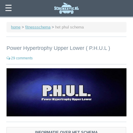
☰
home
>
fitnessschema
>
het phul schema
Power Hypertrophy Upper Lower ( P.H.U.L )
29 comments
INFORMATIE OVER HET SCHEMA