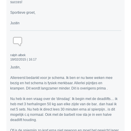
succes!
Sportieve groet,
Justin
ralph albek
18/02/2015 | 16:17
Justin,
Allereerst bedankt voor je schema. Ik ben er nu twee weken mee
bezig en het schema is fysiek merkbaar. Allerlei pijntjes en
krampen. Dit wordt langzamer minder. Dit is overigens prima .
Nu heb ik een vraag over de 'dinsdag'. Ik begin met de deadlifts.... ik
heb met 3 herhalingen 50 kg aan elke zijde van de bar.. dan haal ik
net 5 sets. Nu heb ik direct lees 30 minuten erna al spierpijn.. is dit
mogelijk c.q normaal. Ook met de barbell row sta je in een halve
deadlift houding.
Of is de spierpijn zo kort erna niet gewoon en moet het gewicht lager.